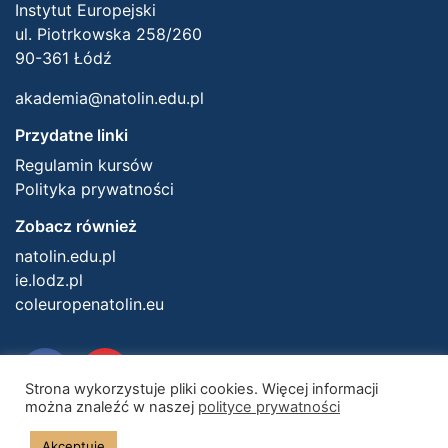
Instytut Europejski
ul. Piotrkowska 258/260
90-361 Łódź
akademia@natolin.edu.pl
Przydatne linki
Regulamin kursów
Polityka prywatności
Zobacz również
natolin.edu.pl
ie.lodz.pl
coleuropenatolin.eu
Strona wykorzystuje pliki cookies. Więcej informacji
można znaleźć w naszej
polityce prywatności
Akceptuję