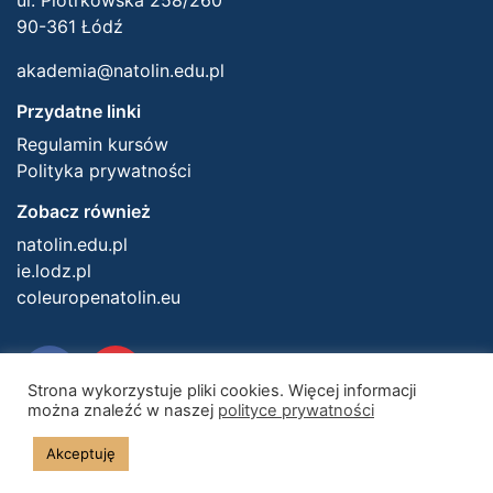
ul. Piotrkowska 258/260
90-361 Łódź
akademia@natolin.edu.pl
Przydatne linki
Regulamin kursów
Polityka prywatności
Zobacz również
natolin.edu.pl
ie.lodz.pl
coleuropenatolin.eu
Strona wykorzystuje pliki cookies. Więcej informacji
można znaleźć w naszej
polityce prywatności
Akceptuję
© 2026 Centrum Europejskie Natolin. Wszelkie prawa zastrzeżone.