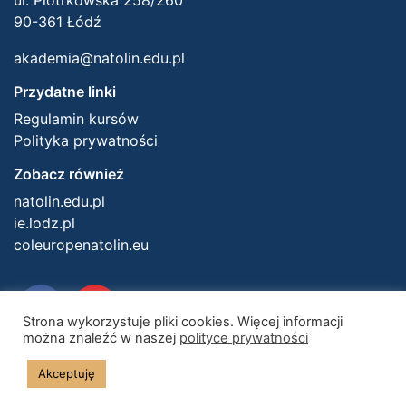
ul. Piotrkowska 258/260
90-361 Łódź
akademia@natolin.edu.pl
Przydatne linki
Regulamin kursów
Polityka prywatności
Zobacz również
natolin.edu.pl
ie.lodz.pl
coleuropenatolin.eu
Strona wykorzystuje pliki cookies. Więcej informacji
można znaleźć w naszej
polityce prywatności
Akceptuję
© 2026 Centrum Europejskie Natolin. Wszelkie prawa zastrzeżone.