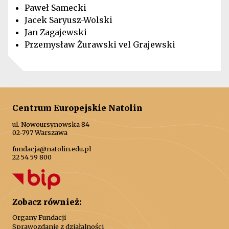
Paweł Samecki
Jacek Saryusz-Wolski
Jan Zagajewski
Przemysław Żurawski vel Grajewski
Centrum Europejskie Natolin
ul. Nowoursynowska 84
02-797 Warszawa
fundacja@natolin.edu.pl
22 54 59 800
Zobacz również:
Organy Fundacji
Sprawozdanie z działalności