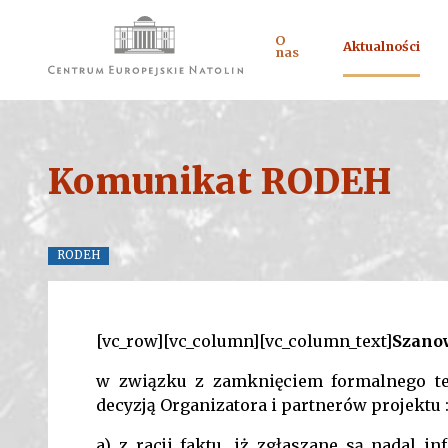
O
Aktualności
nas
Komunikat RODEH
RODEH
[vc_row][vc_column][vc_column_text]
Szano
w związku z zamknięciem formalnego ter
decyzją Organizatora i partnerów projektu 
a) z racji faktu, iż zgłaszane są nadal i