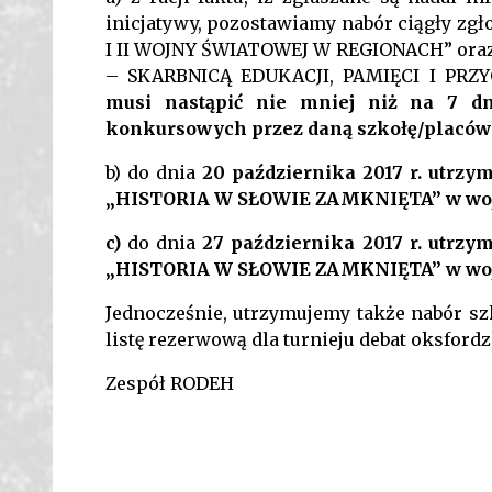
inicjatywy, pozostawiamy nabór ciągły zgł
I II WOJNY ŚWIATOWEJ W REGIONACH” oraz 
– SKARBNICĄ EDUKACJI, PAMIĘCI I PRZYG
musi nastąpić nie mniej niż na 7 d
konkursowych przez daną szkołę/placówk
b) do dnia
20 października 2017 r. utrzy
„HISTORIA W SŁOWIE ZAMKNIĘTA” w woj
c)
do dnia
27 października 2017 r. utrzy
„HISTORIA W SŁOWIE ZAMKNIĘTA” w woj
Jednocześnie, utrzymujemy także nabór 
listę rezerwową dla turnieju debat oksfordz
Zespół RODEH