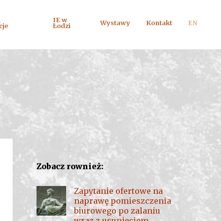
i
IE w
Wystawy
Kontakt
EN
cje
Łodzi
Zobacz rownież:
Zapytanie ofertowe na
naprawę pomieszczenia
biurowego po zalaniu
wraz z usunięciem