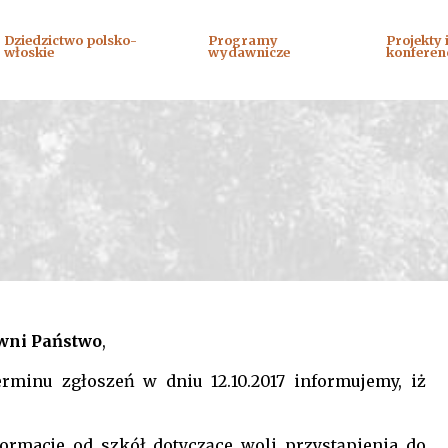
Dziedzictwo polsko-
Programy
Projekty 
włoskie
wydawnicze
konferen
wni Państwo
,
minu zgłoszeń w dniu 12.10.2017 informujemy, iż
:
nformacje od szkół dotyczące woli przystąpienia do