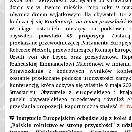
wydarzeń i aktywności. Zachęcamy do sprawdzen
dzieje się w Twoim mieście. Tego roku 9 maja
również dniem wyjątkowym dla obywateli UE z 
kończącej się
Konferencji
na temat przyszłości E
W ciągu ostatnich miesięcy na podstawie o
obywateli
powstało 49 propozycji
. Zostan
przekazane przewodniczącej Parlamentu Europejs
Robercie Metsoli, przewodniczącej Komisji Europe
Ursuli von der Leyen oraz prezydentowi Repu
Francuskiej Emmanuelowi Macronowi w imieniu 
Sprawozdanie z końcowych wyników konfer
zostanie przekazane podczas uroczystości zamyka
konferencję, która odbywa się właśnie 9 maja 202
Strasburgu. Obywatele z europejskiego i kraj
panelu obywatelskiego przedstawią również g
przesłania propozycji. Raport można znaleźć
TUTA
W Instytucie Europejskim odbędzie się z kolei d
„Polskie rolnictwo w stronę przyszłości” z udz