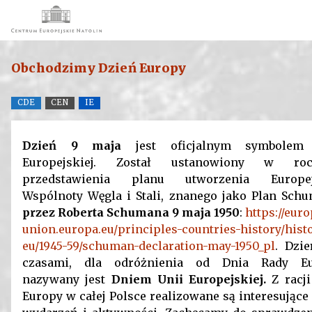
Obchodzimy Dzień Europy
CDE
CEN
IE
Dzień 9 maja
jest oficjalnym symbolem
Europejskiej. Został ustanowiony w roc
przedstawienia planu utworzenia Europej
Wspólnoty Węgla i Stali, znanego jako Plan Schu
przez Roberta Schumana 9 maja 1950
:
https://eur
union.europa.eu/principles-countries-history/hist
eu/1945-59/schuman-declaration-may-1950_pl
. Dzie
czasami, dla odróżnienia od Dnia Rady Eu
nazywany jest
Dniem Unii Europejskiej.
Z racj
Europy w całej Polsce realizowane są interesujące