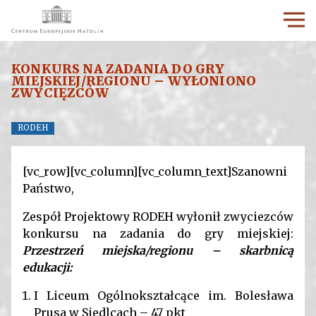
KONKURS NA ZADANIA DO GRY
MIEJSKIEJ/REGIONU – WYŁONIONO
ZWYCIĘZCÓW
RODEH
[vc_row][vc_column][vc_column_text]Szanowni
Państwo,
Zespół Projektowy RODEH wyłonił zwyciezców
konkursu na zadania do gry miejskiej:
Przestrzeń miejska/regionu – skarbnicą
edukacji:
I Liceum Ogólnokształcące im. Bolesława
Prusa w Siedlcach – 47 pkt