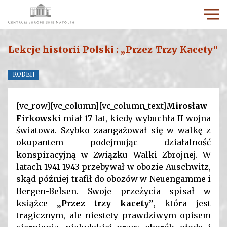
Lekcje historii Polski : „Przez Trzy Kacety”
RODEH
[vc_row][vc_column][vc_column_text]
Mirosław
Firkowski
miał 17 lat, kiedy wybuchła II wojna
światowa. Szybko zaangażował się w walkę z
okupantem podejmując działalność
konspiracyjną w Związku Walki Zbrojnej. W
latach 1941-1943 przebywał w obozie Auschwitz,
skąd później trafił do obozów w Neuengamme i
Bergen-Belsen. Swoje przeżycia spisał w
książce
„Przez trzy kacety”
, która jest
tragicznym, ale niestety prawdziwym opisem