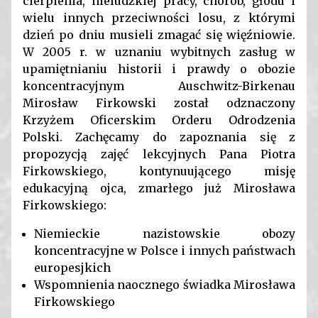
cierpienia, nieludzkiej pracy, chorób, głodu i
wielu innych przeciwności losu, z którymi
dzień po dniu musieli zmagać się więźniowie.
W 2005 r. w uznaniu wybitnych zasług w
upamiętnianiu historii i prawdy o obozie
koncentracyjnym Auschwitz-Birkenau
Mirosław Firkowski został odznaczony
Krzyżem Oficerskim Orderu Odrodzenia
Polski. Zachęcamy do zapoznania się z
propozycją zajęć lekcyjnych Pana Piotra
Firkowskiego, kontynuującego misję
edukacyjną ojca, zmarłego już Mirosława
Firkowskiego:
Niemieckie nazistowskie obozy
koncentracyjne w Polsce i innych państwach
europesjkich
Wspomnienia naocznego świadka Mirosława
Firkowskiego