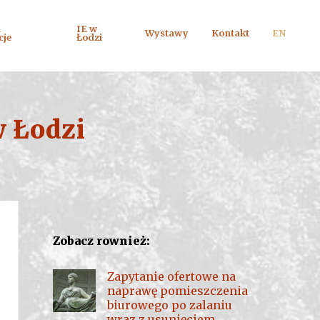
i
IE w
Wystawy
Kontakt
EN
cje
Łodzi
w Łodzi
Zobacz rownież:
Zapytanie ofertowe na
naprawę pomieszczenia
biurowego po zalaniu
wraz z usunięciem