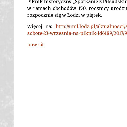
Piknik historyczny „Spotkanie z Piłsudsk
w ramach obchodów 150. rocznicy urodzin
rozpocznie się w Łodzi w piątek.
Więcej na:
http://uml.lodz.pl/aktualnosci
sobote-23-wrzesnia-na-piknik-id6189/2017/9
powrót