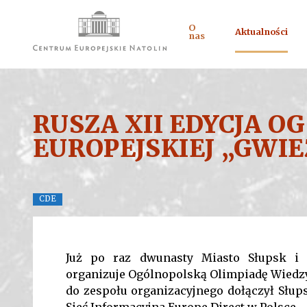
O
Aktualności
nas
RUSZA XII EDYCJA O
EUROPEJSKIEJ „GWI
CDE
Już po raz dwunasty Miasto Słupsk i 
organizuje Ogólnopolską Olimpiadę Wiedz
do zespołu organizacyjnego dołączył Słups
Sieć Informacyjna Europe Direct w Polsce.