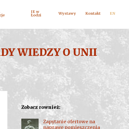
i
IE w
Wystawy
Kontakt
EN
cje
Łodzi
DY WIEDZY O UNII
Zobacz rownież:
Zapytanie ofertowe na
naprawę pomieszczenia