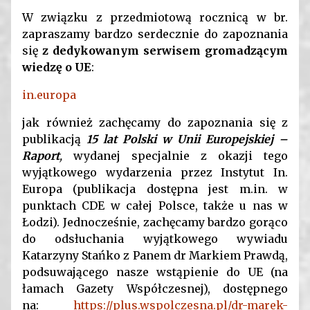
W związku z przedmiotową rocznicą w br.
zapraszamy bardzo serdecznie do zapoznania
się
z dedykowanym serwisem gromadzącym
wiedzę o UE
:
in.europa
jak również zachęcamy do zapoznania się z
publikacją
15 lat Polski w Unii Europejskiej –
Raport
,
wydanej specjalnie z okazji tego
wyjątkowego wydarzenia przez Instytut In.
Europa (publikacja dostępna jest m.in. w
punktach CDE w całej Polsce, także u nas w
Łodzi). Jednocześnie, zachęcamy bardzo gorąco
do odsłuchania wyjątkowego wywiadu
Katarzyny Stańko z Panem dr Markiem Prawdą,
podsuwającego nasze wstąpienie do UE (na
łamach Gazety Współczesnej), dostępnego
na:
https://plus.wspolczesna.pl/dr-marek-