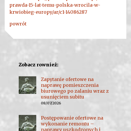
prawda-15-lat-temu-polska-wrocila-w-
krwiobieg-europy/ar/c1-14086287
powrót
Zobacz rownież:
Zapytanie ofertowe na
naprawę pomieszczenia
biurowego po zalaniu wraz z
usunięciem subitu
08/07/2026
Postępowanie ofertowe na
wykonanie remontu –
naprawy uszkodzonych i