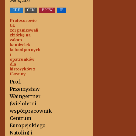
25/04/2022
CDE
CEN
EPTW
IE
Profesorowie
UŁ
zorganizowali
zbiórkę na
zakup
kamizelek
kuloodpornych
i
opatrunków
dla
historyków z
Ukrainy
Prof.
Przemysław
Waingertner
(wieloletni
współpracownik
Centrum
Europejskiego
Natolin) i