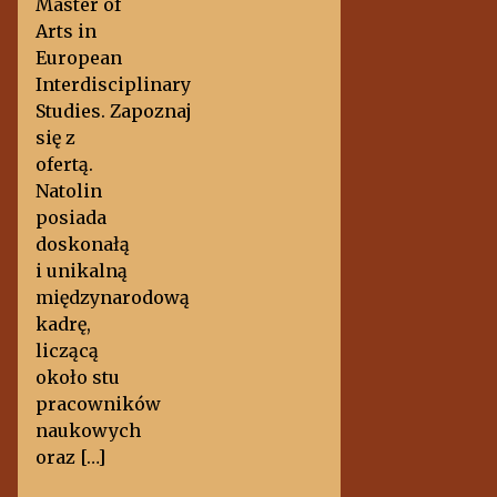
Master of
Arts in
European
Interdisciplinary
Studies. Zapoznaj
się z
ofertą.
Natolin
posiada
doskonałą
i unikalną
międzynarodową
kadrę,
liczącą
około stu
pracowników
naukowych
oraz […]