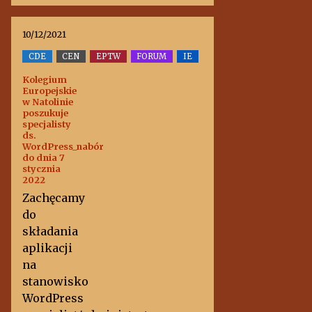
10/12/2021
CDE
CEN
EPTW
FORUM
IE
Kolegium
Europejskie
w Natolinie
poszukuje
specjalisty
ds.
WordPress_nabór
do dnia 7
stycznia
2022
Zachęcamy
do
składania
aplikacji
na
stanowisko
WordPress