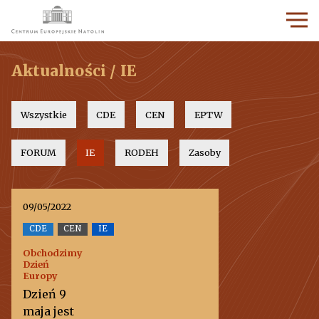
Aktualności / IE
Wszystkie
CDE
CEN
EPTW
FORUM
IE
RODEH
Zasoby
09/05/2022
CDE
CEN
IE
Obchodzimy
Dzień
Europy
Dzień 9
maja jest