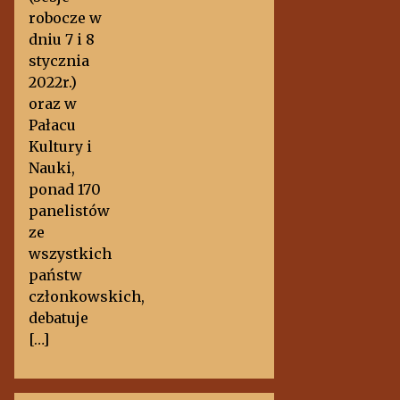
robocze w
dniu 7 i 8
stycznia
2022r.)
oraz w
Pałacu
Kultury i
Nauki,
ponad 170
panelistów
ze
wszystkich
państw
członkowskich,
debatuje
[…]