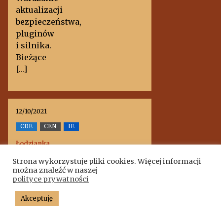
aktualizacji
bezpieczeństwa,
pluginów
i silnika.
Bieżące
[…]
12/10/2021
CDE
CEN
IE
Łodzianka
zwyciężczynią
pierwszej
Strona wykorzystuje pliki cookies. Więcej informacji
edycji
można znaleźć w naszej
konkursu
polityce prywatności
Przedstawicielstwa
KE w Polsce
„Zaprojektuj
Akceptuję
Europę od
nowa –