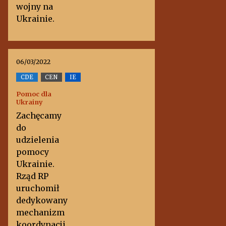
wojny na
Ukrainie.
06/03/2022
CDE
CEN
IE
Pomoc dla
Ukrainy
Zachęcamy
do
udzielenia
pomocy
Ukrainie.
Rząd RP
uruchomił
dedykowany
mechanizm
koordynacji