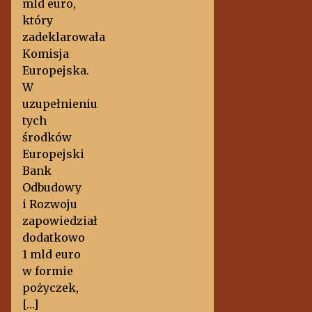
mld euro,
który
zadeklarowała
Komisja
Europejska.
W
uzupełnieniu
tych
środków
Europejski
Bank
Odbudowy
i Rozwoju
zapowiedział
dodatkowo
1 mld euro
w formie
pożyczek,
[…]