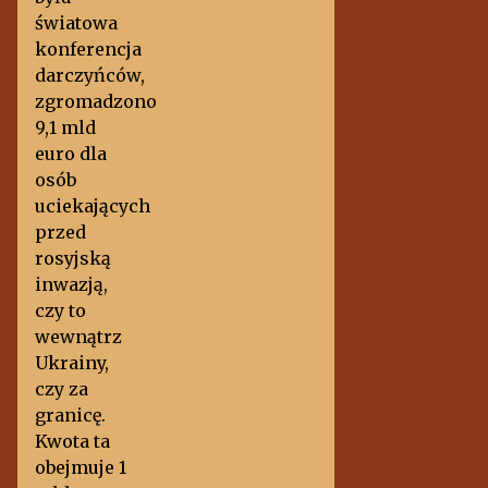
światowa
konferencja
darczyńców,
zgromadzono
9,1 mld
euro dla
osób
uciekających
przed
rosyjską
inwazją,
czy to
wewnątrz
Ukrainy,
czy za
granicę.
Kwota ta
obejmuje 1