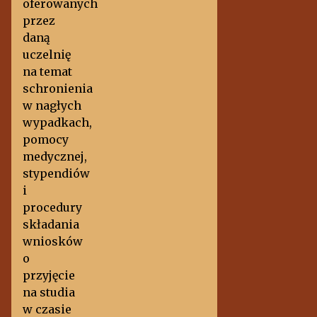
oferowanych
przez
daną
uczelnię
na temat
schronienia
w nagłych
wypadkach,
pomocy
medycznej,
stypendiów
i
procedury
składania
wniosków
o
przyjęcie
na studia
w czasie