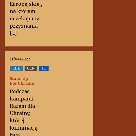
Europejskiej,
na którym
oczekujemy
przyznania
[…]
11/04/2022
CDE
CEN
IE
Stand Up
For Ukraine
Podczas
kampanii
Razem dla
Ukrainy,
której
kulminacją
była