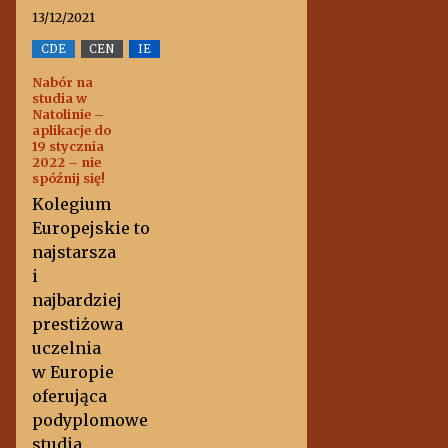
13/12/2021
CDE
CEN
IE
Nabór na
studia w
Natolinie –
aplikacje do
19 stycznia
2022 – nie
spóźnij się!
Kolegium
Europejskie to
najstarsza
i
najbardziej
prestiżowa
uczelnia
w Europie
oferująca
podyplomowe
studia