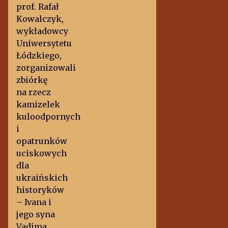
prof. Rafał
Kowalczyk,
wykładowcy
Uniwersytetu
Łódzkiego,
zorganizowali
zbiórkę
na rzecz
kamizelek
kuloodpornych
i
opatrunków
uciskowych
dla
ukraińskich
historyków
– Ivana i
jego syna
Vadima,