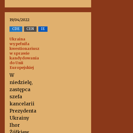
19/04/2022
CDE
CEN
IE
Ukraina
wypełniła
kwestionariusz
w sprawie
kandydowania
do Unii
Europejskiej
W
niedzielę,
zastępca
szefa
kancelarii
Prezydenta
Ukrainy
Ihor
Żółkiew