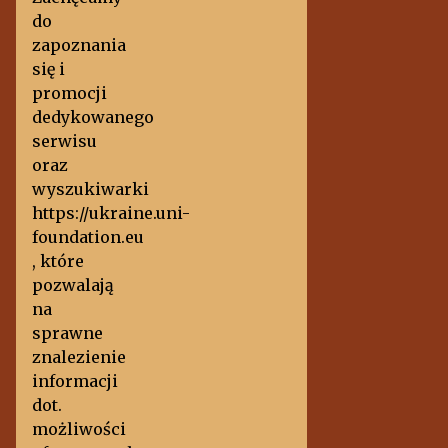
do
zapoznania
się i
promocji
dedykowanego
serwisu
oraz
wyszukiwarki
https://ukraine.uni-
foundation.eu
, które
pozwalają
na
sprawne
znalezienie
informacji
dot.
możliwości