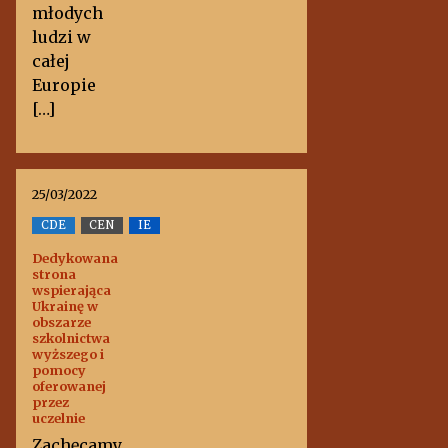
młodych
ludzi w
całej
Europie
[…]
25/03/2022
CDE
CEN
IE
Dedykowana
strona
wspierająca
Ukrainę w
obszarze
szkolnictwa
wyższego i
pomocy
oferowanej
przez
uczelnie
Zachęcamy