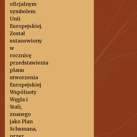
oficjalnym
symbolem
Unii
Europejskiej.
Został
ustanowiony
w
rocznicę
przedstawienia
planu
utworzenia
Europejskiej
Wspólnoty
Węgla i
Stali,
znanego
jako Plan
Schumana,
przez