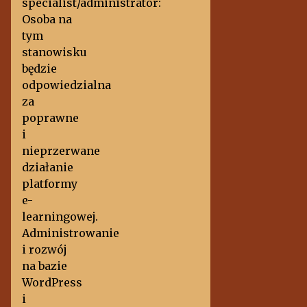
specialist/administrator:
Osoba na
tym
stanowisku
będzie
odpowiedzialna
za
poprawne
i
nieprzerwane
działanie
platformy
e-
learningowej.
Administrowanie
i rozwój
na bazie
WordPress
i