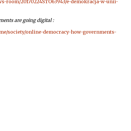
ews-room/20170224STO63943/e-demokracja-w-unii-
nts are going digital :
mme/society/online-democracy-how-governments-