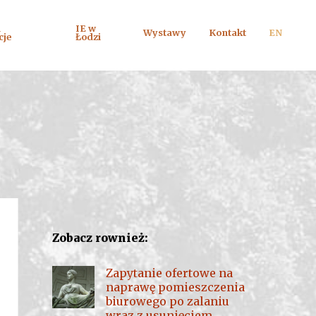
i
IE w
Wystawy
Kontakt
EN
cje
Łodzi
Zobacz rownież:
Zapytanie ofertowe na
naprawę pomieszczenia
biurowego po zalaniu
wraz z usunięciem