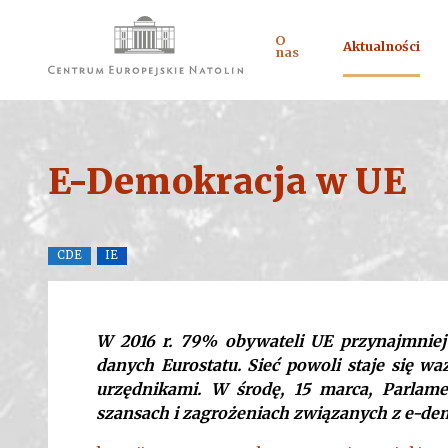
O
Aktualności
nas
E-Demokracja w UE
CDE
IE
W 2016 r. 79% obywateli UE przynajmniej
danych Eurostatu. Sieć powoli staje się w
urzędnikami. W środę, 15 marca, Parlam
szansach i zagrożeniach związanych z e-de