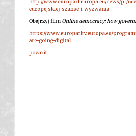
http://www.europarl.europa.eu/news/pl/n
europejskiej-szanse-i-wyzwania
Obejrzyj film
Online democracy: how governme
https://www.europarltv.europa.eu/progra
are-going-digital
powrót