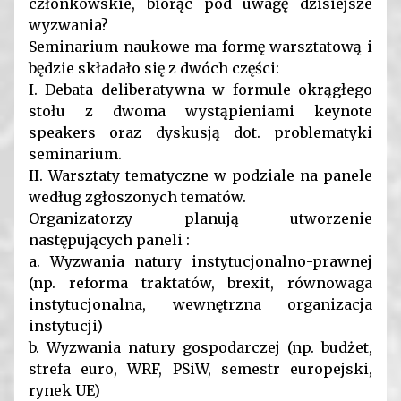
członkowskie, biorąc pod uwagę dzisiejsze
wyzwania?
Seminarium naukowe ma formę warsztatową i
będzie składało się z dwóch części:
I. Debata deliberatywna w formule okrągłego
stołu z dwoma wystąpieniami keynote
speakers oraz dyskusją dot. problematyki
seminarium.
II. Warsztaty tematyczne w podziale na panele
według zgłoszonych tematów.
Organizatorzy planują utworzenie
następujących paneli :
a. Wyzwania natury instytucjonalno-prawnej
(np. reforma traktatów, brexit, równowaga
instytucjonalna, wewnętrzna organizacja
instytucji)
b. Wyzwania natury gospodarczej (np. budżet,
strefa euro, WRF, PSiW, semestr europejski,
rynek UE)