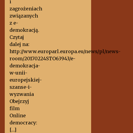
i
zagrożeniach
związanych
z e-
demokracją.
Czytaj
dalej na:
http://www.europarl.europa.eu/news/pl/news-
room/20170224STO63943/e-
demokracja-
w-unii-
europejskiej-
szanse-i-
wyzwania
Obejrzyj
film
Online
democracy:
[…]