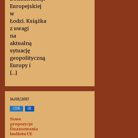
Europejskiej
w
Łodzi. Książka
z uwagi
na
aktualną
sytuację
geopolityczną
Europy i
[…]
14/01/2017
CDE
IE
Nowe
propozycje
finansowania
budżetu UE