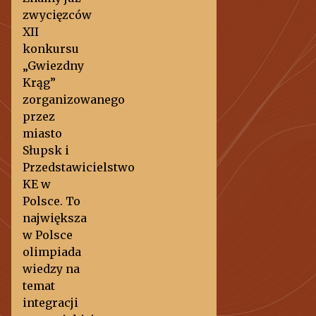
zwycięzców
XII
konkursu
„Gwiezdny
Krąg”
zorganizowanego
przez
miasto
Słupsk i
Przedstawicielstwo
KE w
Polsce. To
największa
w Polsce
olimpiada
wiedzy na
temat
integracji