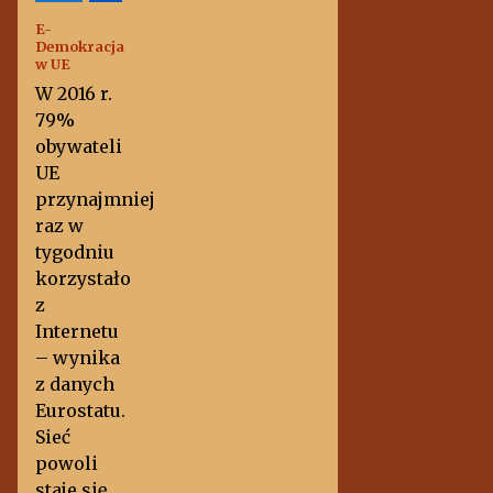
E-
Demokracja
w UE
W 2016 r.
79%
obywateli
UE
przynajmniej
raz w
tygodniu
korzystało
z
Internetu
– wynika
z danych
Eurostatu.
Sieć
powoli
staje się