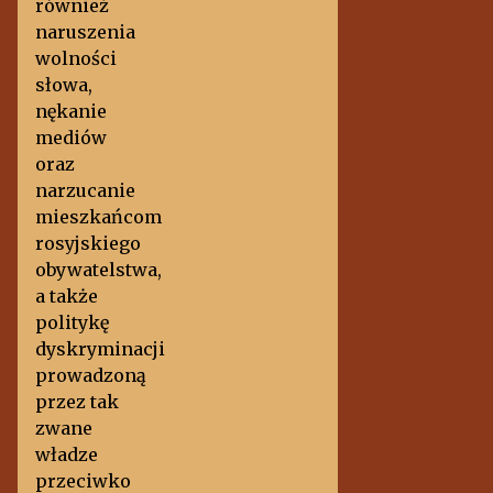
również
naruszenia
wolności
słowa,
nękanie
mediów
oraz
narzucanie
mieszkańcom
rosyjskiego
obywatelstwa,
a także
politykę
dyskryminacji
prowadzoną
przez tak
zwane
władze
przeciwko