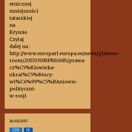
etnicznej
mniejszości
tatarskiej
na
Krymie.
Czytaj
dalej na :
http://www.europarl.europa.eu/news/pl/news-
room/20170308IPR65685/prawa-
cz%C5%82owieka-
ukrai%C5%84scy-
wi%C4%99%C5%BAniowie-
polityczni-
w-rosji
16/03/2017
CDE
IE