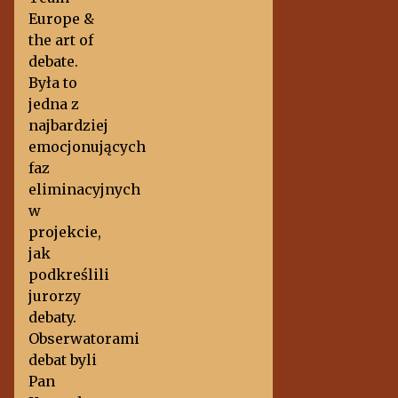
Europe &
the art of
debate.
Była to
jedna z
najbardziej
emocjonujących
faz
eliminacyjnych
w
projekcie,
jak
podkreślili
jurorzy
debaty.
Obserwatorami
debat byli
Pan