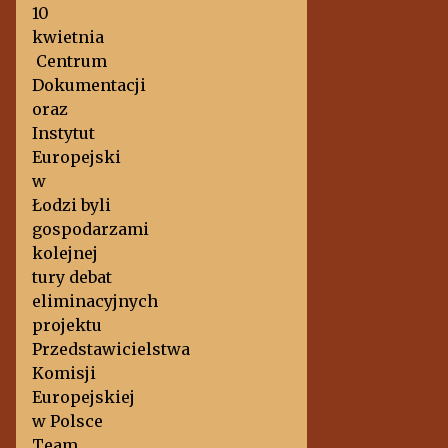
10
kwietnia
Centrum
Dokumentacji
oraz
Instytut
Europejski
w
Łodzi byli
gospodarzami
kolejnej
tury debat
eliminacyjnych
projektu
Przedstawicielstwa
Komisji
Europejskiej
w Polsce
Team