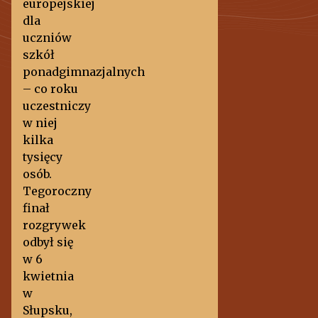
europejskiej
dla
uczniów
szkół
ponadgimnazjalnych
– co roku
uczestniczy
w niej
kilka
tysięcy
osób.
Tegoroczny
finał
rozgrywek
odbył się
w 6
kwietnia
w
Słupsku,