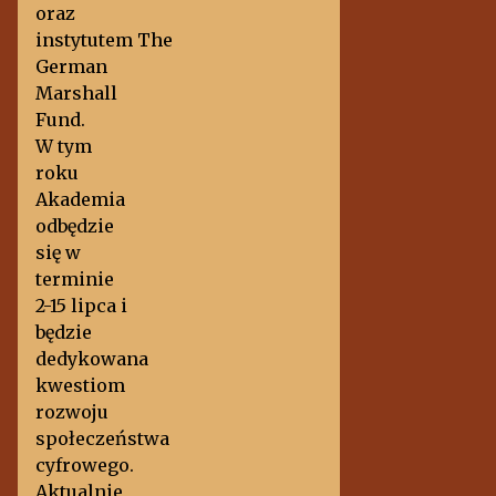
oraz
instytutem The
German
Marshall
Fund.
W tym
roku
Akademia
odbędzie
się w
terminie
2-15 lipca i
będzie
dedykowana
kwestiom
rozwoju
społeczeństwa
cyfrowego.
Aktualnie