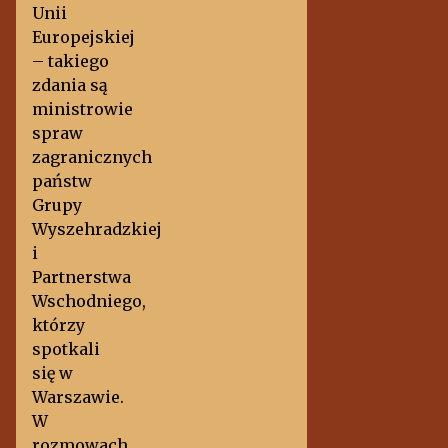
Unii
Europejskiej
– takiego
zdania są
ministrowie
spraw
zagranicznych
państw
Grupy
Wyszehradzkiej
i
Partnerstwa
Wschodniego,
którzy
spotkali
się w
Warszawie.
W
rozmowach