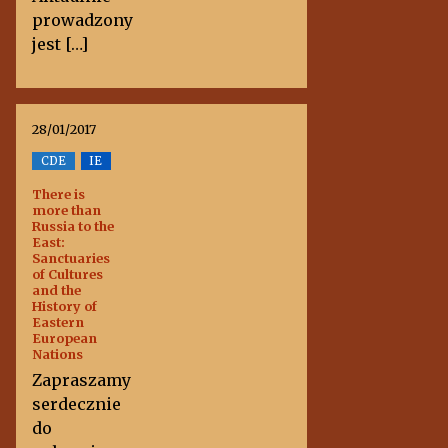
prowadzony
jest […]
28/01/2017
CDE
IE
There is
more than
Russia to the
East:
Sanctuaries
of Cultures
and the
History of
Eastern
European
Nations
Zapraszamy
serdecznie
do