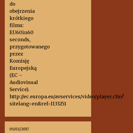
do
obejrzenia
krótkiego
filmu:
EU60in60
seconds,
przygotowanego
przez
Komisję
Europejską
(EC –
Audiovisual
Service).
http://ec.europa.eu/avservices/video/player.cfm?
sitelang=en&ref=I133251
05/02/2017