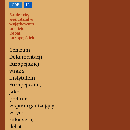
CDE
IE
Studencie,
weź udział w
wyjątkowym
turnieju
Debat
Europejskich
!!!
Centrum
Dokumentacji
Europejskiej
wraz z
Instytutem
Europejskim,
jako
podmiot
współorganizujący
w tym
roku serię
debat