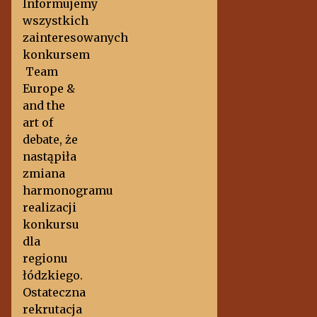
Informujemy
wszystkich
zainteresowanych
konkursem
Team
Europe &
and the
art of
debate, że
nastąpiła
zmiana
harmonogramu
realizacji
konkursu
dla
regionu
łódzkiego.
Ostateczna
rekrutacja