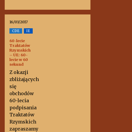
16/03/2017
CDE
IE
60-lecie
Traktatów
Rzymskich
– UE: 60-
lecie w 60
sekund
Z okazji
zbliżających
się
obchodów
60-lecia
podpisania
Traktatów
Rzymskich
zapraszamy