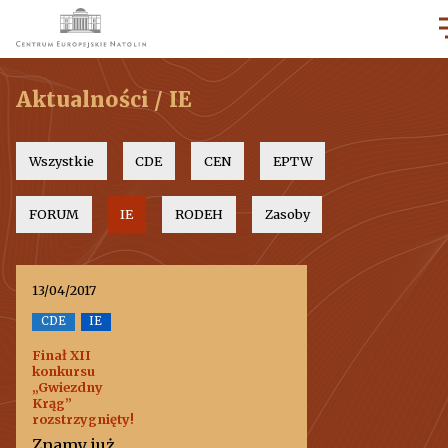
Aktualności / IE
Wszystkie
CDE
CEN
EPTW
FORUM
IE
RODEH
Zasoby
13/04/2017
CDE
IE
Finał XII
konkursu
„Gwiezdny
Krąg”
rozstrzygnięty!
Znamy już