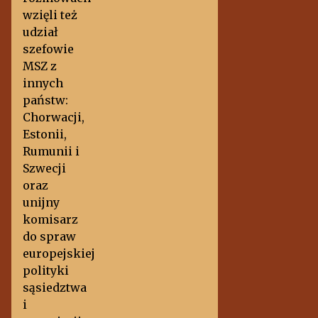
wzięli też
udział
szefowie
MSZ z
innych
państw:
Chorwacji,
Estonii,
Rumunii i
Szwecji
oraz
unijny
komisarz
do spraw
europejskiej
polityki
sąsiedztwa
i