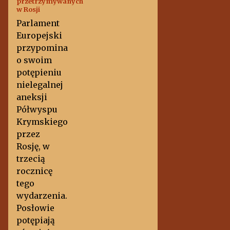
przetrzymywanych
w Rosji
Parlament
Europejski
przypomina
o swoim
potępieniu
nielegalnej
aneksji
Półwyspu
Krymskiego
przez
Rosję, w
trzecią
rocznicę
tego
wydarzenia.
Posłowie
potępiają